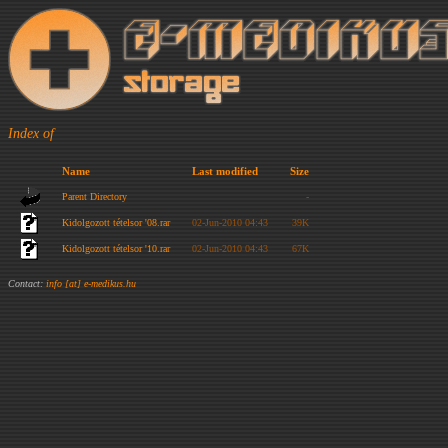
Index of
Name
Last modified
Size
Parent Directory
-
Kidolgozott tételsor '08.rar
02-Jun-2010 04:43
39K
Kidolgozott tételsor '10.rar
02-Jun-2010 04:43
67K
Contact:
info [at] e-medikus.hu