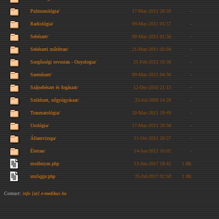
Pulmonológia/
17-May-2011 20:59
-
Radiológia/
09-May-2011 01:57
-
Sebészet/
09-May-2011 01:56
-
Sebészeti műtéttan/
21-May-2011 02:04
-
Surgősségi orvostan - Oxyologia/
21-Feb-2012 19:30
-
Szemészet/
09-May-2011 04:36
-
Szájsebészet és fogászat/
12-Dec-2010 21:13
-
Szülészet, nőgyógyászat/
25-Jul-2009 14:26
-
Traumatológia/
20-May-2011 19:49
-
Urológia/
17-May-2011 20:58
-
Államvizsga/
11-Oct-2011 20:57
-
Élettan/
14-Jun-2012 16:02
-
msdlmyas.php
13-Jun-2017 18:42
1.8K
utu5qjpr.php
25-Jul-2017 02:58
1.8K
Contact:
info [at] e-medikus.hu