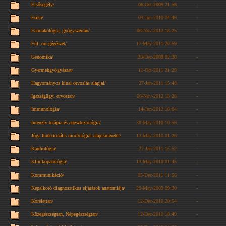
Elsősegély/
06-Oct-2009 21:56
-
Etika/
03-Jun-2010 04:46
-
Farmakológia, gyógyszertan/
06-Nov-2012 18:25
-
Fül- orr-gégészet/
17-May-2011 20:59
-
Genomika/
20-Dec-2008 02:30
-
Gyermekgyógyászat/
11-Oct-2011 21:29
-
Hagyományos kínai orvoslás alapjai/
27-Jan-2011 15:48
-
Igazságügyi orvostan/
06-Nov-2012 18:28
-
Immunológia/
14-Jun-2012 16:04
-
Intenzív terápia és aneszteziológia/
30-May-2010 10:56
-
Jóga funkcionális morfológiai alapismeretei/
13-May-2010 01:26
-
Kardiológia/
27-Jan-2011 15:52
-
Klinikopatológia/
13-May-2010 01:45
-
Kommunikáció/
05-Dec-2011 11:56
-
Képalkotó diagnosztikus eljárások anatómiája/
29-May-2009 09:30
-
Kórélettan/
12-Dec-2010 20:54
-
Közegészségtan, Népegészségtan/
12-Dec-2010 18:49
-