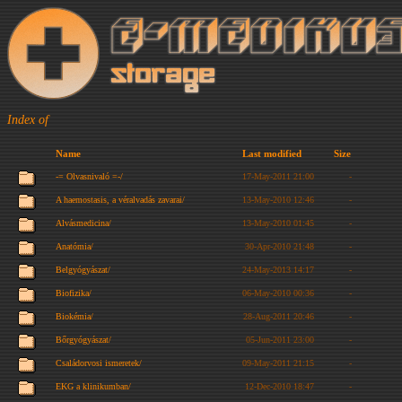
Index of
Name
Last modified
Size
-= Olvasnivaló =-/
17-May-2011 21:00
-
A haemostasis, a véralvadás zavarai/
13-May-2010 12:46
-
Alvásmedicina/
13-May-2010 01:45
-
Anatómia/
30-Apr-2010 21:48
-
Belgyógyászat/
24-May-2013 14:17
-
Biofizika/
06-May-2010 00:36
-
Biokémia/
28-Aug-2011 20:46
-
Bőrgyógyászat/
05-Jun-2011 23:00
-
Családorvosi ismeretek/
09-May-2011 21:15
-
EKG a klinikumban/
12-Dec-2010 18:47
-