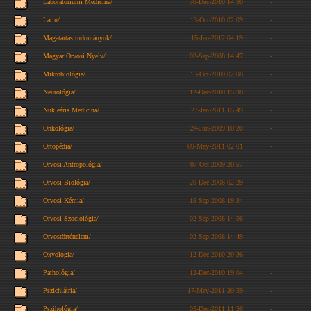
Laboratóriumi Medicina/
30-Dec-2010 14:30
-
Latin/
13-Oct-2010 02:09
-
Magatartás tudományok/
15-Jan-2012 04:19
-
Magyar Orvosi Nyelv/
02-Sep-2008 14:47
-
Mikrobiológia/
13-Oct-2010 02:08
-
Neurológia/
12-Dec-2010 15:38
-
Nukleáris Medicina/
27-Jan-2011 15:49
-
Onkológia/
24-Jun-2009 10:20
-
Ortopédia/
09-May-2011 02:01
-
Orvosi Antropológia/
07-Oct-2009 20:57
-
Orvosi Biológia/
20-Dec-2008 02:29
-
Orvosi Kémia/
15-Sep-2008 19:34
-
Orvosi Szociológia/
02-Sep-2008 14:56
-
Orvostörténelem/
02-Sep-2008 14:49
-
Oxyologia/
12-Dec-2010 20:36
-
Pathológia/
12-Dec-2010 19:04
-
Pszichiátria/
17-May-2011 20:59
-
Pszihológia/
05-Dec-2011 11:56
-