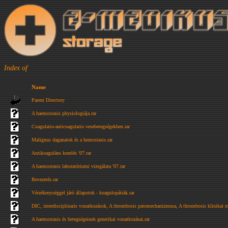
Index of
Name
Parent Directory
A haemostasis physiologiája.rar
Coagulatio-anticoagulatio vesebetegségekben.rar
Malignus daganatok és a hemostasis.rar
Antikoaguláns kezelés '07.rar
A haemostasis laboratóriumi vizsgálata '07.rar
Bevezetés.rar
Vérzékenységgel járó állapotok - koagulopátiák.rar
DIC, interdisciplinaris vonatkozások, A thrombosis patomechanizmusa, A thrombosis klinikai me
A haemostasis és betegségeinek genetikai vonatkozásai.rar