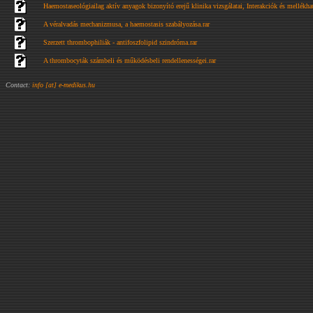
Haemostaseológiailag aktív anyagok bizonyító erejű klinika vizsgálatai, Interakciók és mellékhat
A véralvadás mechanizmusa, a haemostasis szabályozása.rar
Szerzett thrombophiliák - antifoszfolipid szindróma.rar
A thrombocyták számbeli és működésbeli rendellenességei.rar
Contact:
info [at] e-medikus.hu