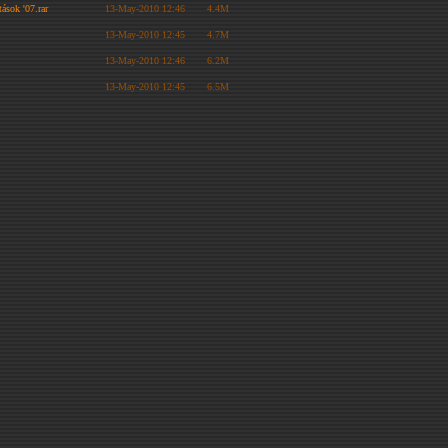
ások '07.rar
13-May-2010 12:46
4.4M
13-May-2010 12:45
4.7M
13-May-2010 12:46
6.2M
13-May-2010 12:45
6.5M