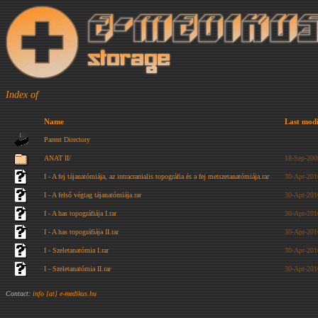
Index of
Name
Last modi
Parent Directory
ANAT II/
18-Sep-200
I - A fej tájanatómiája, az intracranialis topográfia és a fej metszetanatómiája.rar
30-Apr-201
I - A felső végtag tájanatómiája.rar
30-Apr-201
I - A has topográfiája I.rar
30-Apr-201
I - A has topográfiája II.rar
30-Apr-201
I - Szeletanatómia I.rar
30-Apr-201
I - Szeletanatómia II.rar
30-Apr-201
Contact:
info [at] e-medikus.hu