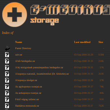
Index of
Name
Last modified
Size
Parent Directory
-
sziv.rar
03-Sep-2008 20:29
9.0M
A bőr beidegzése.rar
03-Sep-2008 20:35
218K
A fej mirigyeinek paraszimpatikus beidegzése.rar
03-Sep-2008 20:35
57K
A koponya csatornái, összeköttetései (Dr. Altdorfer).rar
03-Sep-2008 20:36
203K
A koponya térségei.rar
03-Sep-2008 20:36
57K
Az agykoponya csontjai.rar
03-Sep-2008 20:37
74K
Az arckoponya csontjai.rar
03-Sep-2008 20:37
80K
Felső végtag izületei.rar
03-Sep-2008 20:37
91K
Hashártya recessusok.rar
03-Sep-2008 20:37
762K