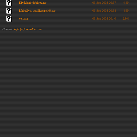
Kivágható dobüreg.rar
03-Sep-2008 20:37
4.8K
Látópálya, pupillareakciók.rar
03-Sep-2008 20:38
86K
vena.rar
03-Sep-2008 20:40
2.9M
Contact:
info [at] e-medikus.hu