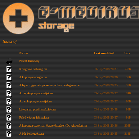
Index of
Name
Last modified
Size
Parent Directory
-
Kivágható dobüreg.rar
03-Sep-2008 20:37
4.8K
A koponya térségei.rar
03-Sep-2008 20:36
57K
A fej mirigyeinek paraszimpatikus beidegzése.rar
03-Sep-2008 20:35
57K
Az agykoponya csontjai.rar
03-Sep-2008 20:37
74K
Az arckoponya csontjai.rar
03-Sep-2008 20:37
80K
Látópálya, pupillareakciók.rar
03-Sep-2008 20:38
86K
Felső végtag izületei.rar
03-Sep-2008 20:37
91K
A koponya csatornái, összeköttetései (Dr. Altdorfer).rar
03-Sep-2008 20:36
203K
A bőr beidegzése.rar
03-Sep-2008 20:35
218K