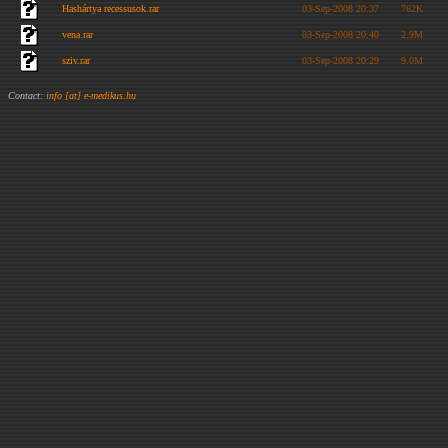
Hashártya recessusok.rar
03-Sep-2008 20:37
762K
vena.rar
03-Sep-2008 20:40
2.9M
sziv.rar
03-Sep-2008 20:29
9.0M
Contact:
info [at] e-medikus.hu