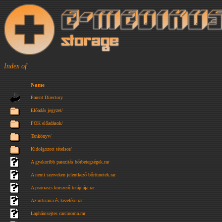
Index of
Name
Parent Directory
Előadás jegyzet/
FOK előadások/
Tankönyv/
Kidolgozott tételsor/
A gyakoribb parazitás bőrbetegségek.rar
A nemi szerveken jelentkező bőrtünetek.rar
A psoriasis korszerű terápiája.rar
Az urticaria és kezelése.rar
Laphámsejtes carcinoma.rar