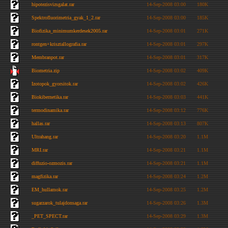
hipotezisvizsgalat.rar
14-Sep-2008 03:00
180K
Spektrofluorimetria_gyak_1_2.rar
14-Sep-2008 03:00
185K
Biofizika_minimumkerdesek2005.rar
14-Sep-2008 03:01
271K
rontgen+krisztallografia.rar
14-Sep-2008 03:01
297K
Membranpot.rar
14-Sep-2008 03:01
317K
Biometria.zip
14-Sep-2008 03:02
409K
Izotopok_gyorsitok.rar
14-Sep-2008 03:02
426K
Biokibernetika.rar
14-Sep-2008 03:03
441K
termodinamika.rar
14-Sep-2008 03:12
776K
hallas.rar
14-Sep-2008 03:13
807K
Ultrahang.rar
14-Sep-2008 03:20
1.1M
MRI.rar
14-Sep-2008 03:21
1.1M
diffuzio-ozmozis.rar
14-Sep-2008 03:21
1.1M
magfizika.rar
14-Sep-2008 03:24
1.2M
EM_hullamok.rar
14-Sep-2008 03:25
1.2M
sugarzarok_tulajdonsaga.rar
14-Sep-2008 03:26
1.3M
_PET_SPECT.rar
14-Sep-2008 03:29
1.3M