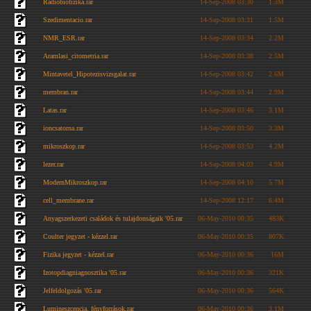
Radiobiofizika.rar
14-Sep-2008 03:30
1.3M
Szedimentacio.rar
14-Sep-2008 03:31
1.5M
NMR_ESR.rar
14-Sep-2008 03:34
2.2M
Aramlasi_citometria.rar
14-Sep-2008 03:38
2.5M
Mintavetel_Hipotezisvizsgalat.rar
14-Sep-2008 03:42
2.6M
membran.rar
14-Sep-2008 03:44
2.9M
Latas.rar
14-Sep-2008 03:46
3.1M
ioncsatorna.rar
14-Sep-2008 03:50
3.3M
mikroszkop.rar
14-Sep-2008 03:53
4.2M
lezer.rar
14-Sep-2008 04:03
4.9M
ModernMikroszkop.rar
14-Sep-2008 04:10
5.7M
cell_membrane.rar
14-Sep-2008 12:17
6.4M
Anyagszerkezeti családok és tulajdonságaik '05.rar
06-May-2010 00:35
483K
Coulter jegyzet - kézzel.rar
06-May-2010 00:35
807K
Fizika jegyzet - kézzel.rar
06-May-2010 00:36
16M
Izotopdiagniagnosztika '05.rar
06-May-2010 00:36
321K
Jelfeldolgozás '05.rar
06-May-2010 00:36
564K
Lumineszcencia, fényforrások.rar
06-May-2010 00:36
3.1M