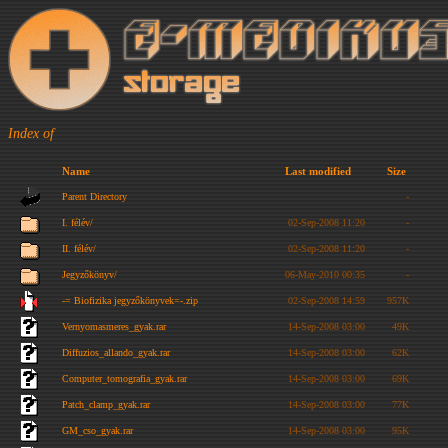
Index of
Name
Last modified
Size
Parent Directory
-
I. félév/
02-Sep-2008 11:20
-
II. félév/
02-Sep-2008 11:20
-
Jegyzőkönyv/
06-May-2010 00:35
-
-= Biofizika jegyzőkönyvek=-.zip
02-Sep-2008 14:59
957K
Vernyomasmeres_gyak.rar
14-Sep-2008 03:00
49K
Diffuzios_allando_gyak.rar
14-Sep-2008 03:00
62K
Computer_tomografia_gyak.rar
14-Sep-2008 03:00
69K
Patch_clamp_gyak.rar
14-Sep-2008 03:00
77K
GM_cso_gyak.rar
14-Sep-2008 03:00
95K