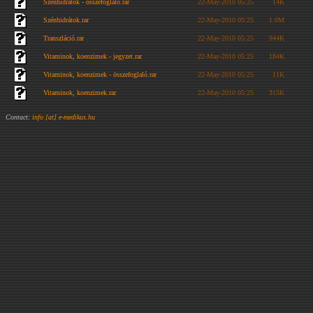
Szénhidrátok - összefoglaló.rar
22-May-2010 05:25
14K
Szénhidrátok.rar
22-May-2010 05:25
1.0M
Transzláció.rar
22-May-2010 05:25
944K
Vitaminok, koenzimek - jegyzet.rar
22-May-2010 05:25
184K
Vitaminok, koenzimek - összefoglaló.rar
22-May-2010 05:25
11K
Vitaminok, koenzimek.rar
22-May-2010 05:25
315K
Contact:
info [at] e-medikus.hu