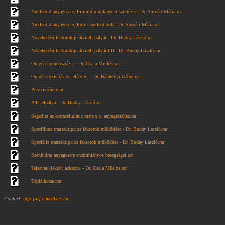
Nukleotid anyagcsere, Pirimidin nukleotid szintézis - Dr. Sasvári Mária.rar
Nukleotid anyagcsere, Purin nukleotidok - Dr. Sasvári Mária.rar
Növekedési faktorok jelátviteli pályái - Dr. Buday László.rar
Növekedési faktorok jelátviteli pályái I-II - Dr. Buday László.rar
Oxigén homeosztázis - Dr. Csala Miklós.rar
Oxigén toxicitás és jelátvitel - Dr. Bánhegyi Gábor.rar
Peroxiszóma.rar
PIP jelpálya - Dr. Buday László.rar
Segédlet az extracelluláris mátrix c. anyagrészhez.rar
Specifikus transzkripciós faktorok működése - Dr. Buday László.rar
Speciális transzkripciós faktorok működése - Dr. Buday László.rar
Szénhidrát anyagcsere enzimhiányos betegségei.rar
Tejsavas (laktát) acidózis - Dr. Csala Miklós.rar
Táplálkozás.rar
Contact:
info [at] e-medikus.hu