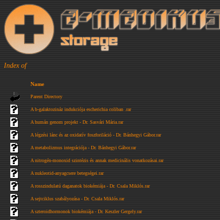
Index of
Name
Parent Directory
A b-galaktozináz indukciója escherichia coliban .rar
A humán genom projekt - Dr. Sasvári Mária.rar
A légzési lánc és az oxidatív foszforiláció - Dr. Bánhegyi Gábor.rar
A metabolizmus integrációja - Dr. Bánhegyi Gábor.rar
A nitrogén-monoxid szintézis és annak medicinális vonatkozásai.rar
A nukleotid-anyagcsere betegségei.rar
A rosszindulatú daganatok biokémiája - Dr. Csala Miklós.rar
A sejtciklus szabályozása - Dr. Csala Miklós.rar
A szteroidhormonok biokémiája - Dr. Keszler Gergely.rar