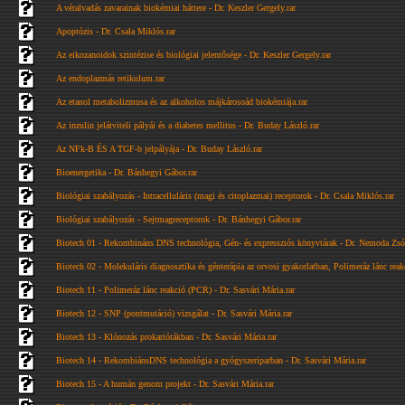
A véralvadás zavarainak biokémiai háttere - Dr. Keszler Gergely.rar
Apoptózis - Dr. Csala Miklós.rar
Az eikozanoidok szintézise és biológiai jelentősége - Dr. Keszler Gergely.rar
Az endoplazmás retikulum.rar
Az etanol metabolizmusa és az alkoholos májkárosoád biokémiája.rar
Az inzulin jelátviteli pályái és a diabetes mellitus - Dr. Buday László.rar
Az NFk-B ÉS A TGF-b jelpályája - Dr. Buday László.rar
Bioenergetika - Dr. Bánhegyi Gábor.rar
Biológiai szabályozás - Intracelluláris (magi és citoplazmai) receptorok - Dr. Csala Miklós.rar
Biológiai szabályozás - Sejtmagreceptorok - Dr. Bánhegyi Gábor.rar
Biotech 01 - Rekombináns DNS technológia, Gén- és expressziós könyvtárak - Dr. Nemoda Zsóf
Biotech 02 - Molekuláris diagnosztika és génterápia az orvosi gyakorlatban, Polimeráz lánc rea
Biotech 11 - Polimeráz lánc reakció (PCR) - Dr. Sasvári Mária.rar
Biotech 12 - SNP (pontmutáció) vizsgálat - Dr. Sasvári Mária.rar
Biotech 13 - Klónozás prokariótákban - Dr. Sasvári Mária.rar
Biotech 14 - RekombiánsDNS technológia a gyógyszeriparban - Dr. Sasvári Mária.rar
Biotech 15 - A humán genom projekt - Dr. Sasvári Mária.rar