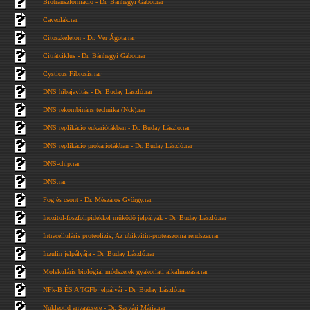
Biotranszformáció - Dr. Bánhegyi Gábor.rar
Caveolák.rar
Citoszkeleton - Dr. Vér Ágota.rar
Citrátciklus - Dr. Bánhegyi Gábor.rar
Cysticus Fibrosis.rar
DNS hibajavítás - Dr. Buday László.rar
DNS rekornbináns technika (Nck).rar
DNS replikáció eukariótákban - Dr. Buday László.rar
DNS replikáció prokariótákban - Dr. Buday László.rar
DNS-chip.rar
DNS.rar
Fog és csont - Dr. Mészáros György.rar
Inozitol-foszfolipidekkel működő jelpályák - Dr. Buday László.rar
Intracelluláris proteolízis, Az ubikvitin-proteaszóma rendszer.rar
Inzulin jelpályája - Dr. Buday László.rar
Molekuláris biológiai módszerek gyakorlati alkalmazása.rar
NFk-B ÉS A TGFb jelpályái - Dr. Buday László.rar
Nukleotid anyagcsere - Dr. Sasvári Mária.rar