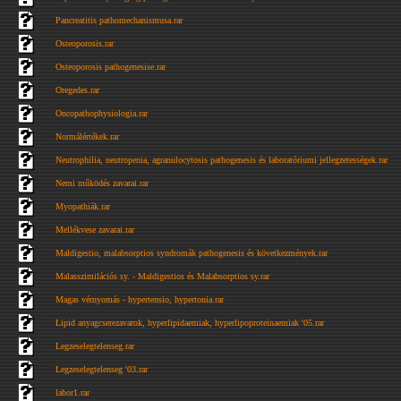
Pancreatitis pathomechanismusa.rar
Osteoporosis.rar
Osteoporosis pathogenesise.rar
Oregedes.rar
Oncopathophysiologia.rar
Normálértékek.rar
Neutrophilia, neutropenia, agranulocytosis pathogenesis és laboratóriumi jellegzetességek.rar
Nemi működés zavarai.rar
Myopathiák.rar
Mellékvese zavarai.rar
Maldigestio, malabsorptios syndromák pathogenesis és következmények.rar
Malasszimilációs sy. - Maldigestios és Malabsorptios sy.rar
Magas vérnyomás - hypertensio, hypertonia.rar
Lipid anyagcserezavarok, hyperlipidaemiak, hyperlipoproteinaemiak '05.rar
Legzeselegtelenseg.rar
Legzeselegtelenseg '03.rar
labor1.rar