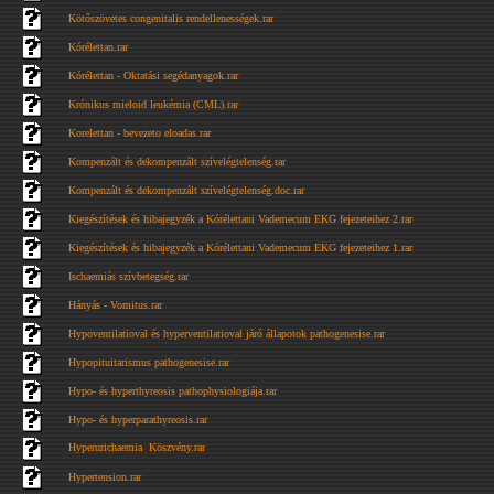
Kötőszövetes congenitalis rendellenességek.rar
Kórélettan.rar
Kórélettan - Oktatási segédanyagok.rar
Krónikus mieloid leukémia (CML).rar
Korelettan - bevezeto eloadas.rar
Kompenzált és dekompenzált szívelégtelenség.rar
Kompenzált és dekompenzált szívelégtelenség.doc.rar
Kiegészítések és hibajegyzék a Kórélettani Vademecum EKG fejezeteihez 2.rar
Kiegészítések és hibajegyzék a Kórélettani Vademecum EKG fejezeteihez 1.rar
Ischaemiás szívbetegség.rar
Hányás - Vomitus.rar
Hypoventilatioval és hyperventilatioval járó állapotok pathogenesise.rar
Hypopituitarismus pathogenesise.rar
Hypo- és hyperthyreosis pathophysiologiája.rar
Hypo- és hyperparathyreosis.rar
Hyperurichaemia  Köszvény.rar
Hypertension.rar