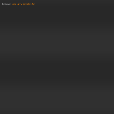
Contact:
info [at] e-medikus.hu