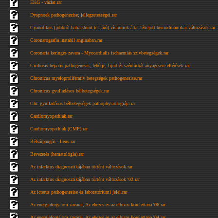
EKG - vázlat.rar
Dyspnoek pathogenezise; jellegzetességei.rar
Cyanotikus (jobbról-balra shunt-tel járó) víciumok által létrejött hemodinamikai változások.rar
Coronarografia instabil anginaban.rar
Coronaria keringés zavara - Myocardialis ischaemiás szívbetegségek.rar
Cirrhosis hepatis pathogenesis, fehérje, lipid és szénhidrát anyagcsere eltérések.rar
Chronicus myeloproliferativ betegségek pathogenesise.rar
Chronicus gyulladásos bélbetegségek.rar
Chr. gyulladásos bélbetegségek pathophysiologiája.rar
Cardiomyopathiák.rar
Cardiomyopathiák (CMP).rar
Bélsárpangás - Ileus.rar
Bevezetés (hematológia).rar
Az infarktus diagnosztikájában történt változások.rar
Az infarktus diagnosztikájában történt változások '02.rar
Az icterus pathogenesise és laboratóriumi jelei.rar
Az energiaforgalom zavarai, Az ehezes es az elhizas korelettana '06.rar
Az energiaforgalom zavarai, Az ehezes es az elhizas korelettana '04.rar