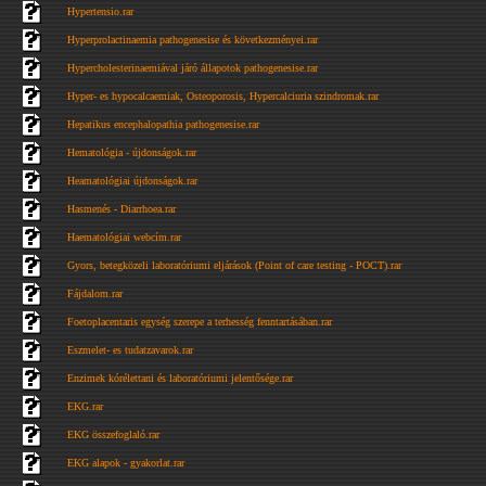
Hypertensio.rar
Hyperprolactinaemia pathogenesise és következményei.rar
Hypercholesterinaemiával járó állapotok pathogenesise.rar
Hyper- es hypocalcaemiak, Osteoporosis, Hypercalciuria szindromak.rar
Hepatikus encephalopathia pathogenesise.rar
Hematológia - újdonságok.rar
Heamatológiai újdonságok.rar
Hasmenés - Diarrhoea.rar
Haematológiai webcím.rar
Gyors, betegközeli laboratóriumi eljárások (Point of care testing - POCT).rar
Fájdalom.rar
Foetoplacentaris egység szerepe a terhesség fenntartásában.rar
Eszmelet- es tudatzavarok.rar
Enzimek kórélettani és laboratóriumi jelentősége.rar
EKG.rar
EKG összefoglaló.rar
EKG alapok - gyakorlat.rar