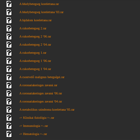
A fekelybetegseg korelettana.rar
A fekelybetegseg korelettana '03.rar
A fajdalom korelettana.rar
A cukorbetegseg 2.rar
A cukorbetegseg 2 '06.rar
A cukorbetegseg 2 '04.rar
A cukorbetegseg 1.rar
A cukorbetegseg 1 '06.rar
A cukorbetegseg 1 '04.rar
A csontvelő malignus betegségei.rar
A coronariakeringes zavarai.rar
A coronariakeringes zavarai '06.rar
A coronariakeringes zavarai '04.rar
A metabolikus szindroma korelettana '05.rar
-= Klinikai fiziológia =-.rar
-= Immunologia =-.rar
-= Hematologia =-.rar