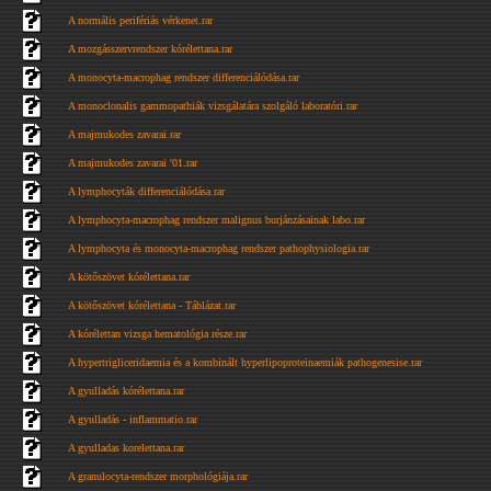
A normális perifériás vérkenet.rar
A mozgásszervrendszer kórélettana.rar
A monocyta-macrophag rendszer differenciálódása.rar
A monoclonalis gammopathiák vizsgálatára szolgáló laboratóri.rar
A majmukodes zavarai.rar
A majmukodes zavarai '01.rar
A lymphocyták differenciálódása.rar
A lymphocyta-macrophag rendszer malignus burjánzásainak labo.rar
A lymphocyta és monocyta-macrophag rendszer pathophysiologia.rar
A kötőszövet kórélettana.rar
A kötőszövet kórélettana - Táblázat.rar
A kórélettan vizsga hematológia része.rar
A hypertrigliceridaemia és a kombinált hyperlipoproteinaemiák pathogenesise.rar
A gyulladás kórélettana.rar
A gyulladás - inflammatio.rar
A gyulladas korelettana.rar
A granulocyta-rendszer morphológiája.rar