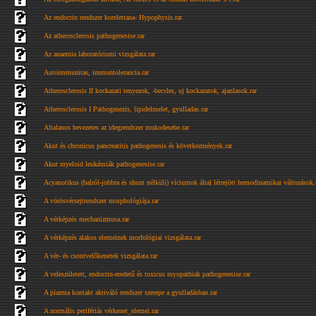
Az endocrin rendszer korelettana- Hypophysis.rar
Az atherosclerosis pathogenesise.rar
Az anaemia laboratóriumi vizsgálata.rar
Autoimmunitas, immuntolerancia.rar
Atherosclerosis II kockazati tenyezok, -becsles, uj kockazatok, ajanlasok.rar
Atherosclerosis I Pathogenezis, lipidelmelet, gyulladas.rar
Altalanos bevezetes az idegrendszer mukodesebe.rar
Akut és chronicus pancreatitis pathogenesis és következmények.rar
Akut myeloid leukémiák pathogenesise.rar
Acyanotikus (balról-jobbra és shunt nélküli) víciumok által létrejött hemodinamikai változások.
A vörösvérsejtrendszer morphológiája.rar
A vérképzés mechanizmusa.rar
A vérképzés alakos elemeinek morfológiai vizsgálata.rar
A vér- és csontvelőkenetek vizsgálata.rar
A veleszületett, endocrin-eredetű és toxicus myopathiak pathogenesise.rar
A plazma kontakt aktiváló rendszer szerepe a gyulladásban.rar
A normális perifériás vérkenet_elemei.rar