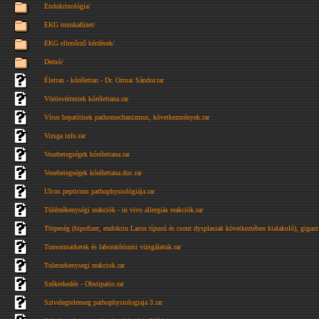
Endokrinológia/
EKG munkafüzet/
EKG ellenőrző kérdések/
Demó/
Élettan - kórélettan - Dr. Ormai Sándor.rar
Vörösvértestek kórélettana.rar
Vírus hepatitisek pathomechanizmus, következmények.rar
Vizsga info.rar
Vesebetegségek kórélettana.rar
Vesebetegségek kórélettana.doc.rar
Ulcus pepticum pathophysiológiája.rar
Túlérzékenységi reakciók - in vivo allergiás reakciók.rar
Törpeség (hipofizer, endokrin Laron típusú és csont dysplasiak következtében kialakuló), gigant
Tumormarketek és laboratóriumi vizsgálatuk.rar
Tulerzekenysegi reakciok.rar
Székrekedés - Obstipatio.rar
Szivelegtelenseg pathophysiologiaja 3.rar