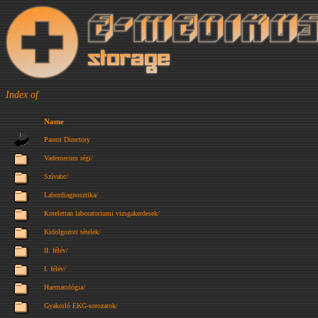
Index of
Name
Parent Directory
Vademecum régi/
Szívabc/
Labordiagnosztika/
Korelettan laboratoriumi vizsgakerdesek/
Kidolgozott tételek/
II. félév/
I. félév/
Haematológia/
Gyakorló EKG-sorozatok/