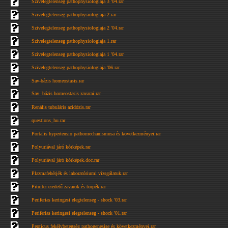
Szivelegtelenseg pathophysiologiaja 3 '04.rar
Szivelegtelenseg pathophysiologiaja 2.rar
Szivelegtelenseg pathophysiologiaja 2 '04.rar
Szivelegtelenseg pathophysiologiaja 1.rar
Szivelegtelenseg pathophysiologiaja 1 '04.rar
Szivelegtelenseg pathophysiologiaja '06.rar
Sav-bázis homeostasis.rar
Sav  bázis homeostasis zavarai.rar
Renális tubuláris acidózis.rar
questions_hu.rar
Portalis hypertensio pathomechanismusa és következményei.rar
Polyuriával járó kórképek.rar
Polyuriával járó kórképek.doc.rar
Plazmafehérjék és laboratóriumi vizsgálatuk.rar
Pituiter eredetű zavarok és törpék.rar
Periferias keringesi elegtelenseg - shock '03.rar
Periferias keringesi elegtelenseg - shock '01.rar
Pepticus fekélybetegség pathogenesise és következményei.rar