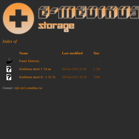
Index of
Name
Last modified
Size
Parent Directory
-
Kórélettan demó 1 '10.rar
08-Nov-2010 21:06
2.2M
Kórélettan demó II - 1 '11.7z
08-Mar-2011 00:58
720K
Contact:
info [at] e-medikus.hu