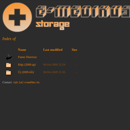
Index of
Name
Last modified
Size
Parent Directory
-
Régi (2008-ig)/
06-Oct-2009 21:54
-
Új (2009-től)/
06-Oct-2009 21:55
-
Contact:
info [at] e-medikus.hu