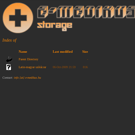
Index of
Name
Last modified
Size
Parent Directory
-
Latin-magyar szótár.rar
06-Oct-2009 21:59
81K
Contact:
info [at] e-medikus.hu