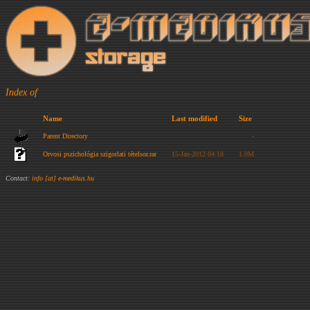
Index of
Name
Last modified
Size
Parent Directory
-
Orvosi pszichológia szigorlati tételsor.rar
15-Jan-2012 04:18
1.0M
Contact:
info [at] e-medikus.hu