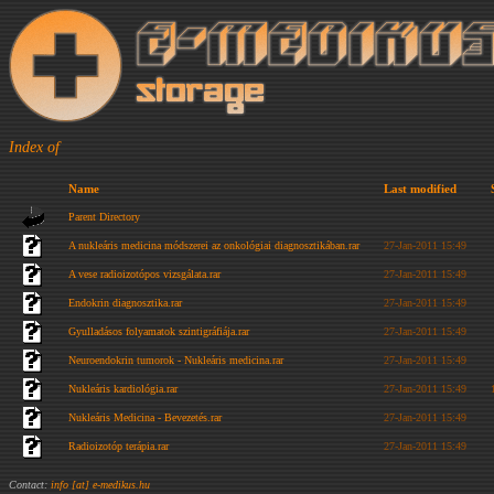
Index of
Name
Last modified
Parent Directory
A nukleáris medicina módszerei az onkológiai diagnosztikában.rar
27-Jan-2011 15:49
A vese radioizotópos vizsgálata.rar
27-Jan-2011 15:49
Endokrin diagnosztika.rar
27-Jan-2011 15:49
Gyulladásos folyamatok szintigráfiája.rar
27-Jan-2011 15:49
Neuroendokrin tumorok - Nukleáris medicina.rar
27-Jan-2011 15:49
Nukleáris kardiológia.rar
27-Jan-2011 15:49
Nukleáris Medicina - Bevezetés.rar
27-Jan-2011 15:49
Radioizotóp terápia.rar
27-Jan-2011 15:49
Contact:
info [at] e-medikus.hu