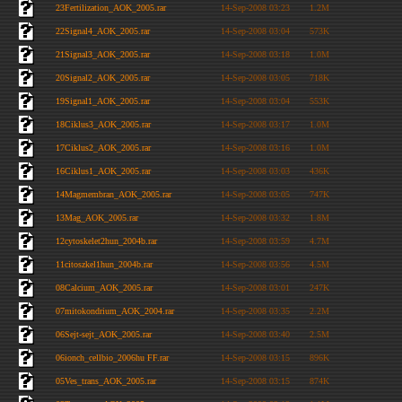
23Fertilization_AOK_2005.rar
14-Sep-2008 03:23
1.2M
22Signal4_AOK_2005.rar
14-Sep-2008 03:04
573K
21Signal3_AOK_2005.rar
14-Sep-2008 03:18
1.0M
20Signal2_AOK_2005.rar
14-Sep-2008 03:05
718K
19Signal1_AOK_2005.rar
14-Sep-2008 03:04
553K
18Ciklus3_AOK_2005.rar
14-Sep-2008 03:17
1.0M
17Ciklus2_AOK_2005.rar
14-Sep-2008 03:16
1.0M
16Ciklus1_AOK_2005.rar
14-Sep-2008 03:03
436K
14Magmembran_AOK_2005.rar
14-Sep-2008 03:05
747K
13Mag_AOK_2005.rar
14-Sep-2008 03:32
1.8M
12cytoskelet2hun_2004b.rar
14-Sep-2008 03:59
4.7M
11citoszkel1hun_2004b.rar
14-Sep-2008 03:56
4.5M
08Calcium_AOK_2005.rar
14-Sep-2008 03:01
247K
07mitokondrium_AOK_2004.rar
14-Sep-2008 03:35
2.2M
06Sejt-sejt_AOK_2005.rar
14-Sep-2008 03:40
2.5M
06ionch_cellbio_2006hu FF.rar
14-Sep-2008 03:15
896K
05Ves_trans_AOK_2005.rar
14-Sep-2008 03:15
874K