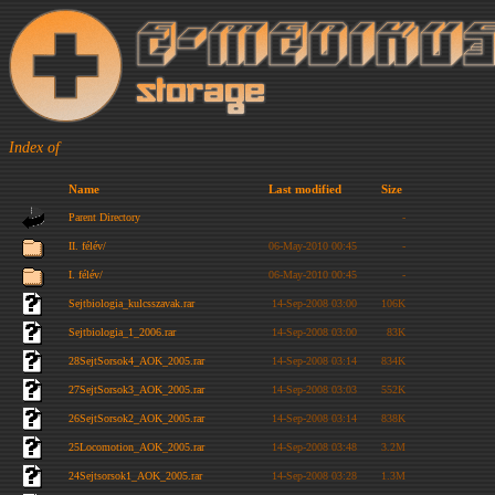
Index of
Name
Last modified
Size
Parent Directory
-
II. félév/
06-May-2010 00:45
-
I. félév/
06-May-2010 00:45
-
Sejtbiologia_kulcsszavak.rar
14-Sep-2008 03:00
106K
Sejtbiologia_1_2006.rar
14-Sep-2008 03:00
83K
28SejtSorsok4_AOK_2005.rar
14-Sep-2008 03:14
834K
27SejtSorsok3_AOK_2005.rar
14-Sep-2008 03:03
552K
26SejtSorsok2_AOK_2005.rar
14-Sep-2008 03:14
838K
25Locomotion_AOK_2005.rar
14-Sep-2008 03:48
3.2M
24Sejtsorsok1_AOK_2005.rar
14-Sep-2008 03:28
1.3M