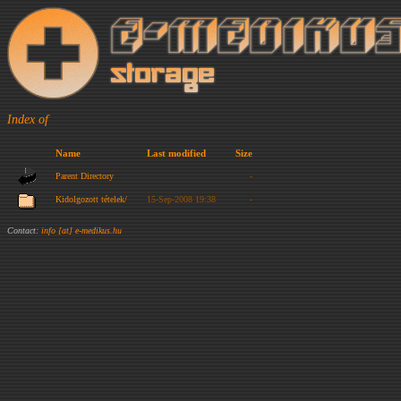
Index of
Name
Last modified
Size
Parent Directory
-
Kidolgozott tételek/
15-Sep-2008 19:38
-
Contact:
info [at] e-medikus.hu