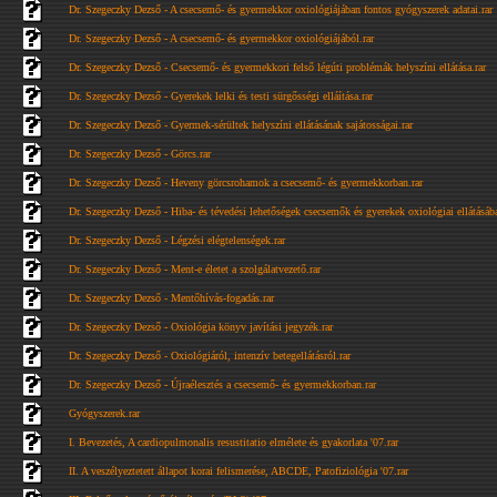
Dr. Szegeczky Dezső - A csecsemő- és gyermekkor oxiológiájában fontos gyógyszerek adatai.rar
Dr. Szegeczky Dezső - A csecsemő- és gyermekkor oxiológiájából.rar
Dr. Szegeczky Dezső - Csecsemő- és gyermekkori felső légúti problémák helyszíni ellátása.rar
Dr. Szegeczky Dezső - Gyerekek lelki és testi sürgősségi elláítása.rar
Dr. Szegeczky Dezső - Gyermek-sérültek helyszíni ellátásának sajátosságai.rar
Dr. Szegeczky Dezső - Görcs.rar
Dr. Szegeczky Dezső - Heveny görcsrohamok a csecsemő- és gyermekkorban.rar
Dr. Szegeczky Dezső - Hiba- és tévedési lehetőségek csecsemők és gyerekek oxiológiai ellátásába
Dr. Szegeczky Dezső - Légzési elégtelenségek.rar
Dr. Szegeczky Dezső - Ment-e életet a szolgálatvezető.rar
Dr. Szegeczky Dezső - Mentőhívás-fogadás.rar
Dr. Szegeczky Dezső - Oxiológia könyv javítási jegyzék.rar
Dr. Szegeczky Dezső - Oxiológiáról, intenzív betegellátásról.rar
Dr. Szegeczky Dezső - Újraélesztés a csecsemő- és gyermekkorban.rar
Gyógyszerek.rar
I. Bevezetés, A cardiopulmonalis resustitatio elmélete és gyakorlata '07.rar
II. A veszélyeztetett állapot korai felismerése, ABCDE, Patofiziológia '07.rar