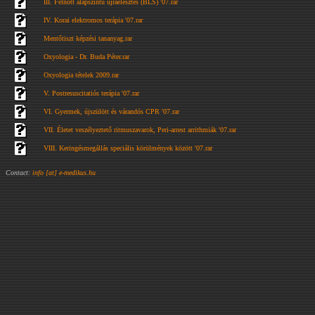
III. Felnőtt alapszíntű újraélesztés (BLS) '07.rar
IV. Korai elektromos terápia '07.rar
Mentőtiszt képzési tananyag.rar
Oxyologia - Dr. Buda Péter.rar
Oxyologia tételek 2009.rar
V. Postresuscitatiós terápia '07.rar
VI. Gyermek, újszülött és várandós CPR '07.rar
VII. Életet veszélyeztető ritmuszavarok, Peri-arrest arrithmiák '07.rar
VIII. Keringésmegállás speciális körülmények között '07.rar
Contact:
info [at] e-medikus.hu