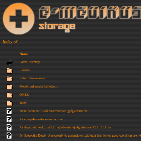
Index of
Name
Parent Directory
Előadás/
Kataszrófa-orvostan/
Mentőtiszti speciál kollégium/
OMSZ/
Teszt/
2008. december 15-től rendszeresített gyógyszerek.rar
A cardiopulmonális resuscitatio.rar
Az alapszintű, eszköz nélküli újraélesztés új algoritmusa (ALS, BLS).rar
Dr. Szegeczky Dezső - A csecsemő- és gyermekkor oxiológiájában fontos gyógyszerek (az eset- é