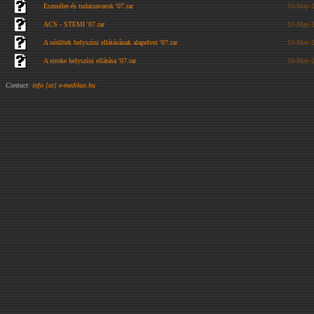
Eszmélet-és tudatzavarok '07.rar
10-May-2
ACS - STEMI '07.rar
10-May-2
A sérültek helyszíni ellátásának alapelvei '07.rar
10-May-2
A stroke helyszíni ellátása '07.rar
10-May-2
Contact:
info [at] e-medikus.hu