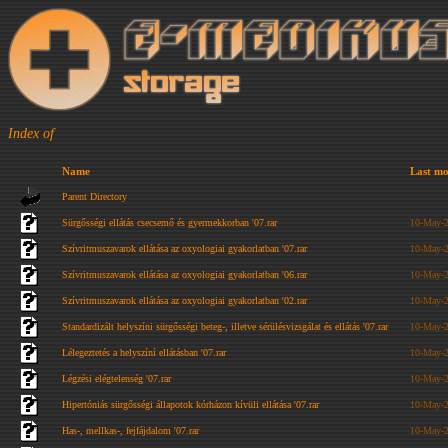
Index of
Name
Last mo
Parent Directory
Sürgősségi ellátás csecsemő és gyermekkorban '07.rar
10-May-2
Szívritmuszavarok ellátása az oxyologiai gyakorlatban '07.rar
10-May-2
Szívritmuszavarok ellátása az oxyologiai gyakorlatban '06.rar
10-May-2
Szívritmuszavarok ellátása az oxyologiai gyakorlatban '02.rar
10-May-2
Standardizált helyszíni sürgősségi beteg-, illetve sérülésvizsgálat és ellátás '07.rar
10-May-2
Lélegeztetés a helyszíní ellátásban '07.rar
10-May-2
Légzési elégtelenség '07.rar
10-May-2
Hipertóniás sürgősségi állapotok kórházon kívüli ellátása '07.rar
10-May-2
Has-, mellkas-, fejfájdalom '07.rar
10-May-2