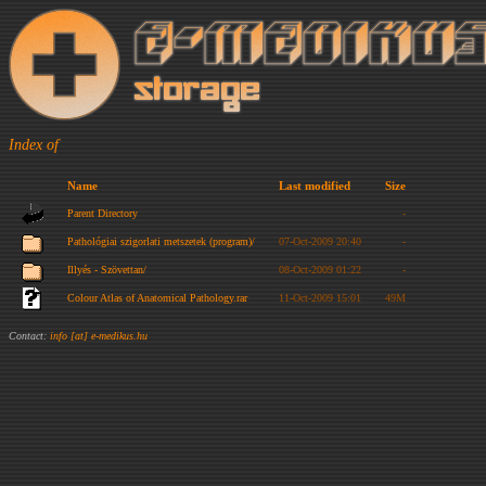
Index of
Name
Last modified
Size
Parent Directory
-
Pathológiai szigorlati metszetek (program)/
07-Oct-2009 20:40
-
Illyés - Szövettan/
08-Oct-2009 01:22
-
Colour Atlas of Anatomical Pathology.rar
11-Oct-2009 15:01
49M
Contact:
info [at] e-medikus.hu