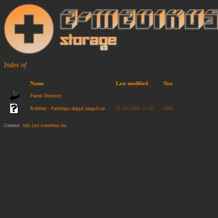
Index of
Name
Last modified
Size
Parent Directory
-
Robbins - Patológia alapjai (angol).rar
11-Oct-2009 11:59
50M
Contact:
info [at] e-medikus.hu