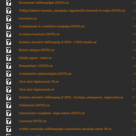
Disszeminalt tüdőbetegségek (DOTE).rar
28
Tüdőgyulladások beosztása, patológiája, leggyakoribb kórokozók és terápia (DOTE).rar
28
Sarcoidosis.rar
11
A mediastinum és a mellhártya betegségei (DOTE).rar
28
Az asthma bronchiale (DOTE).rar
28
Krónikus obstruktív tüdőbetegség (COPD) - COPD kezelése.rar
30
Rhinitis allergica (DOTE).rar
28
Előadás jegyzet - kézzel.rar
30
Röntgenképek I (DOTE).rar
28
A tuberkulózis epidemiológiája (DOTE).rar
28
Alvás alatti légzészavarok '08.rar
11
Alvás alatti légzészavarok.rar
30
Krónikus obstruktív tüdőbetegség (COPD) - Etiológia, pathogenesis, diagnosztika.rar
30
Tüdőembolia (DOTE).rar
28
Laboratoriumi vizsgálatok, vérgáz analízis (DOTE).rar
28
Carcinoma (DOTE).rar
28
A diffúz interstitiális tüdőbetegségek csoportosítása aetiológia szerint '08.rar
11