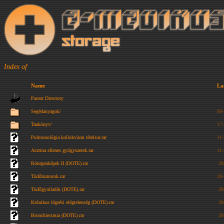
Index of
Name
La
Parent Directory
Segédanyagok/
09
Tankönyv/
17
Pulmonológia kollokvium tételsor.rar
11
Asztma ellenes gyógyszerek.rar
11
Röntgenképek II (DOTE).rar
28
Tüdőtumorok.rar
30
Tüdőgyulladás (DOTE).rar
28
Krónikus légzési elégtelenség (DOTE).rar
28
Bronchiectasia (DOTE).rar
28