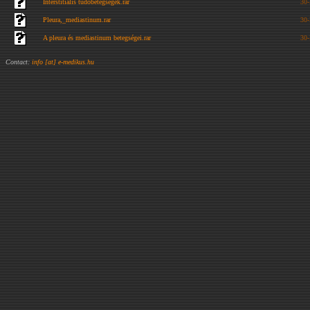
Interstitialis tüdőbetegségek.rar
30
Pleura,_mediastinum.rar
30
A pleura és mediastinum betegségei.rar
30
Contact:
info [at] e-medikus.hu