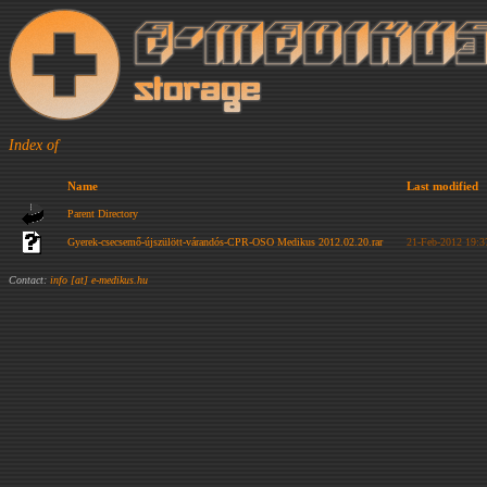
Index of
Name
Last modified
Parent Directory
Gyerek-csecsemő-újszülött-várandós-CPR-OSO Medikus 2012.02.20.rar
21-Feb-2012 19:3
Contact:
info [at] e-medikus.hu