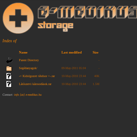
Index of
Name
Last modified
Size
Parent Directory
-
Segédanyagok/
09-May-2011 05:04
-
-= Kidolgozott tételsor =-.rar
10-May-2010 23:44
40K
Látószervi károsodások.rar
10-May-2010 23:44
1.5M
Contact:
info [at] e-medikus.hu