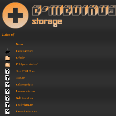
Index of
Name
Parent Directory
Előadás/
Kidolgozott tételsor/
Teszt 07.04.26.rar
Teszt.rar
Égésbetegség.rar
Lemezszintézis.rar
NyÍlt törések.rar
Felső végtag.rar
Femur diaphysis.rar