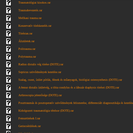
Traumatológiai kisokos.rar
Traumabevezetés.rar
Mellkasi trauma.rar
Konzervatív töréskezelés.rar
Töréstan.rar
Álizületek.rar
Politrauma.rar
Polytrauma.rar
Radius distalis vég törése (DOTE).rar
Septicus szövődmények kezelése.rar
Szalag, csont, ízület pótlás, fémek és műanyagok, biológiai osteosynthesis (DOTE).rar
A femur distalis ízületvég, a tibia condylus és a lábszár diaphysis törései (DOTE).rar
Arthroscopia jelentősége (DOTE).rar
Poszttraumás és posztoperatív szövődmények felismerése, differenciált diagnosztikája és kezelé
Kidolgozott traumatológia tételsor (DOTE).rar
Femurtörések I.rar
Gerincsérülések.rar