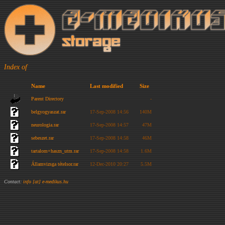
Index of
Name
Last modified
Size
Parent Directory
-
belgyogyaszat.rar
17-Sep-2008 14:56
140M
neurologia.rar
17-Sep-2008 14:57
47M
sebeszet.rar
17-Sep-2008 14:58
46M
tartalom+haszn_utm.rar
17-Sep-2008 14:58
1.6M
Államvizsga tételsor.rar
12-Dec-2010 20:27
5.5M
Contact:
info [at] e-medikus.hu