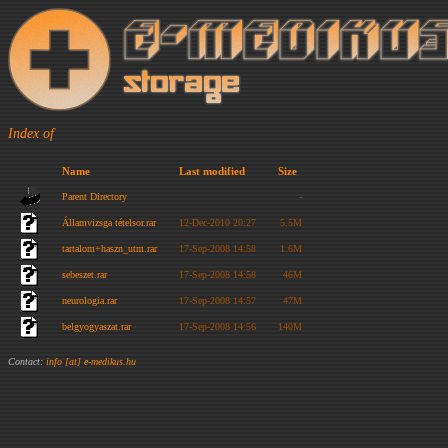
Index of
Name
Last modified
Size
Parent Directory
-
Államvizsga tételsor.rar
12-Dec-2010 20:27
5.5M
tartalom+haszn_utm.rar
17-Sep-2008 14:58
1.6M
sebeszet.rar
17-Sep-2008 14:58
46M
neurologia.rar
17-Sep-2008 14:57
47M
belgyogyaszat.rar
17-Sep-2008 14:56
140M
Contact:
info [at] e-medikus.hu