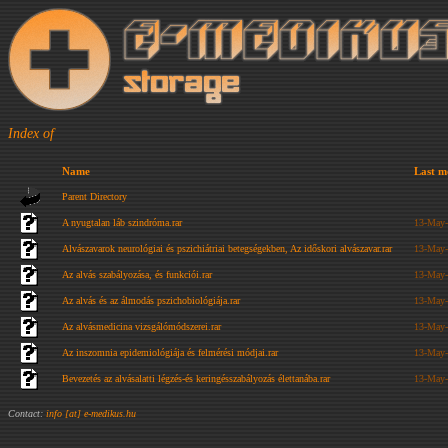
Index of
Name
Last m
Parent Directory
A nyugtalan láb szindróma.rar
13-May-
Alvászavarok neurológiai és pszichiátriai betegségekben, Az időskori alvászavar.rar
13-May-
Az alvás szabályozása, és funkciói.rar
13-May-
Az alvás és az álmodás pszichobiológiája.rar
13-May-
Az alvásmedicina vizsgálómódszerei.rar
13-May-
Az inszomnia epidemiológiája és felmérési módjai.rar
13-May-
Bevezetés az alvásalatti légzés-és keringésszabályozás élettanába.rar
13-May-
Contact:
info [at] e-medikus.hu