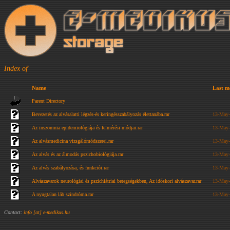
Index of
Name
Last m
Parent Directory
Bevezetés az alvásalatti légzés-és keringésszabályozás élettanába.rar
13-May-
Az inszomnia epidemiológiája és felmérési módjai.rar
13-May-
Az alvásmedicina vizsgálómódszerei.rar
13-May-
Az alvás és az álmodás pszichobiológiája.rar
13-May-
Az alvás szabályozása, és funkciói.rar
13-May-
Alvászavarok neurológiai és pszichiátriai betegségekben, Az időskori alvászavar.rar
13-May-
A nyugtalan láb szindróma.rar
13-May-
Contact:
info [at] e-medikus.hu