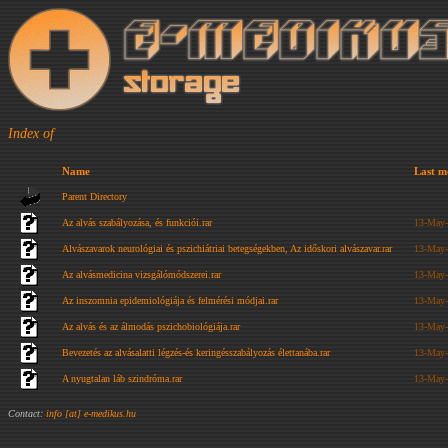
Index of
Name
Last m
Parent Directory
Az alvás szabályozása, és funkciói.rar
13-May-
Alvászavarok neurológiai és pszichiátriai betegségekben, Az időskori alvászavar.rar
13-May-
Az alvásmedicina vizsgálómódszerei.rar
13-May-
Az inszomnia epidemiológiája és felmérési módjai.rar
13-May-
Az alvás és az álmodás pszichobiológiája.rar
13-May-
Bevezetés az alvásalatti légzés-és keringésszabályozás élettanába.rar
13-May-
A nyugtalan láb szindróma.rar
13-May-
Contact:
info [at] e-medikus.hu