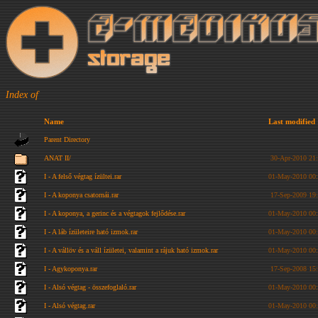
Index of
Name
Last modified
Parent Directory
ANAT II/
30-Apr-2010 21
I - A felső végtag ízültei.rar
01-May-2010 00
I - A koponya csatornái.rar
17-Sep-2009 19
I - A koponya, a gerinc és a végtagok fejlődése.rar
01-May-2010 00
I - A láb ízületeire ható izmok.rar
01-May-2010 00
I - A vállöv és a váll ízületei, valamint a rájuk ható izmok.rar
01-May-2010 00
I - Agykoponya.rar
17-Sep-2008 15
I - Alsó végtag - összefoglaló.rar
01-May-2010 00
I - Alsó végtag.rar
01-May-2010 00