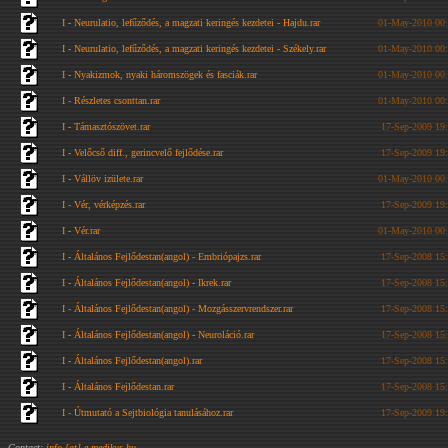
I - Neurulatio, lefűződés, a magzati keringés kezdetei - Hajdu.rar
01-May-2010 00
I - Neurulatio, lefűződés, a magzati keringés kezdetei - Székely.rar
01-May-2010 00
I - Nyakizmok, nyaki háromszögek és fasciák.rar
01-May-2010 00
I - Részletes csonttan.rar
01-May-2010 00
I - Támasztószövet.rar
17-Sep-2009 19
I - Velőcső diff., gerincvelő fejlődése.rar
17-Sep-2009 19
I - Vállöv izülete.rar
01-May-2010 00
I - Vér, vérképzés.rar
17-Sep-2009 19
I - Vér.rar
01-May-2010 00
I - Általános Fejlődestan(angol) - Embriópajzs.rar
17-Sep-2008 15
I - Általános Fejlődestan(angol) - Ikrek.rar
17-Sep-2008 15
I - Általános Fejlődestan(angol) - Mozgásszervrendszer.rar
17-Sep-2008 15
I - Általános Fejlődestan(angol) - Neuroláció.rar
17-Sep-2008 15
I - Általános Fejlődestan(angol).rar
17-Sep-2008 15
I - Általános Fejlődestan.rar
17-Sep-2008 15
I - Útmutató a Sejtbiológia tanulásához.rar
17-Sep-2009 19
Contact:
info [at] e-medikus.hu