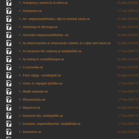
I - Arckoponya, maxilla és az orbita.rar
01-May-2010 00
I - Arckoponya.rar
17-Sep-2008 15
I - Art. temporomandibularis, rágó és mimikai izmok.rar
01-May-2010 00
I - Arthrologia és Myologia.rar
01-May-2010 00
I - Articulatio temporomandibularis .rar
01-May-2010 00
I - Az atlantoccipitalis és atlantoaxialis izületek, és a rájuk ható izmok.rar
01-May-2010 00
I - Az intrauterin élet szakaszai,az ikerképződés.rar
17-Sep-2008 15
I - Az orrüreg és orrmelléküregek.rar
01-May-2010 00
I - Csontosodás.rar
01-May-2010 00
I - Felső végtag - összefoglaló.rar
01-May-2010 00
I - Gerinc és végtagok fejlődése.rar
17-Sep-2009 19
I - Hasfal szerkezete.rar
17-Sep-2009 19
I - Hisztotechnika.rar
17-Sep-2009 19
I - Idegszövet.rar
01-May-2010 00
I - Intrauterin élet, ikerképződés.rar
17-Sep-2009 19
I - Ivarsejtek, megtermékenyítés, barázdálódás.rar
17-Sep-2009 19
I - Izomszövet.rar
01-May-2010 00