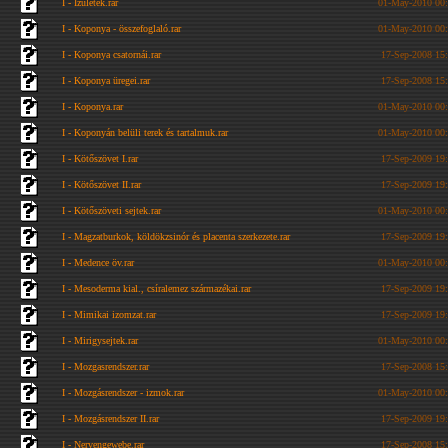
I - Izületek.rar
01-May-2010 00
I - Koponya - összefoglaló.rar
01-May-2010 00
I - Koponya csatornái.rar
17-Sep-2008 15
I - Koponya üregei.rar
17-Sep-2008 15
I - Koponya.rar
01-May-2010 00
I - Koponyán belüli terek és tartalmuk.rar
01-May-2010 00
I - Kötőszövet I.rar
17-Sep-2009 19
I - Kötőszövet II.rar
17-Sep-2009 19
I - Kötőszöveti sejtek.rar
01-May-2010 00
I - Magzatburkok, köldökzsinór és placenta szerkezete.rar
17-Sep-2009 19
I - Medence öv.rar
01-May-2010 00
I - Mesoderma kial., csíralemez származékai.rar
17-Sep-2009 19
I - Mimikai izomzat.rar
17-Sep-2009 19
I - Mirigysejtek.rar
01-May-2010 00
I - Mozgasrendszer.rar
17-Sep-2008 15
I - Mozgásrendszer - izmok.rar
01-May-2010 00
I - Mozgásrendszer II.rar
17-Sep-2009 19
I - Nervengewebe.rar
17-Sep-2008 15