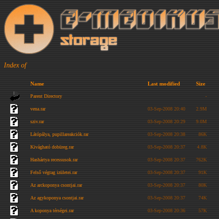
Index of
Name
Last modified
Size
Parent Directory
-
vena.rar
03-Sep-2008 20:40
2.9M
sziv.rar
03-Sep-2008 20:29
9.0M
Látópálya, pupillareakciók.rar
03-Sep-2008 20:38
86K
Kivágható dobüreg.rar
03-Sep-2008 20:37
4.8K
Hashártya recessusok.rar
03-Sep-2008 20:37
762K
Felső végtag izületei.rar
03-Sep-2008 20:37
91K
Az arckoponya csontjai.rar
03-Sep-2008 20:37
80K
Az agykoponya csontjai.rar
03-Sep-2008 20:37
74K
A koponya térségei.rar
03-Sep-2008 20:36
57K