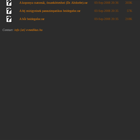
A koponya csatornái, összeköttetései (Dr. Altdorfer).rar
03-Sep-2008 20:36
203K
A fej mirigyeinek paraszimpatikus beidegzése.rar
03-Sep-2008 20:35
57K
A bőr beidegzése.rar
03-Sep-2008 20:35
218K
Contact:
info [at] e-medikus.hu