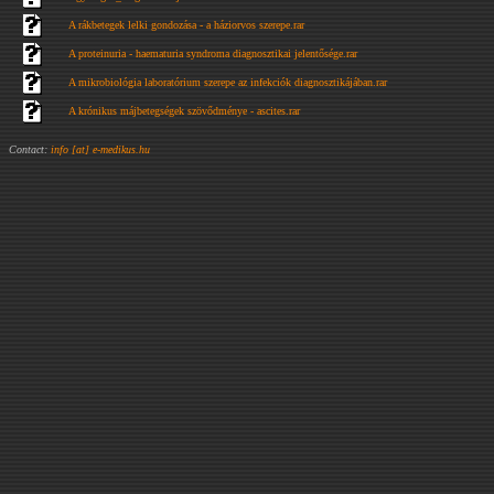
A rákbetegek lelki gondozása - a háziorvos szerepe.rar
A proteinuria - haematuria syndroma diagnosztikai jelentősége.rar
A mikrobiológia laboratórium szerepe az infekciók diagnosztikájában.rar
A krónikus májbetegségek szövődménye - ascites.rar
Contact:
info [at] e-medikus.hu