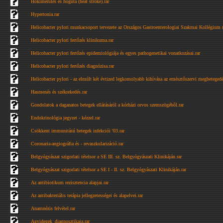
Hőkimerülés és hőguta (heat stroke).rar
Hypertonia.rar
Helicobacter pylori munkacsoport tervezete az Országos Gastroenterologiai Szakmai Kollégium m
Helicobacter pylori fertőzés klinikuma.rar
Helicobacter pylori fertőzés epidemiológiája és egyes pathogenetikai vonatkozásai.rar
Helicobacter pylori fertőzés diagnózisa.rar
Helicobacter pylori - az elmúlt két évtized legkomolyabb kihívása az emésztőszervi megbetegedés
Hasmenés és székrekedés.rar
Gondolatok a daganatos betegek ellátásáról a kórházi orvos szemszögéből.rar
Endokrinológia jegyzet - kézzel.rar
Csökkent immunitású betegek infekciói '03.rar
Coronaria-angiográfia és - revaszkularizáció.rar
Belgyógyászat szigorlati tételsor a SE III. sz. Belgyógyászati Klinikáján.rar
Belgyógyászat szigorlati tételsor a SE I - II. sz. Belgyógyászati Klinikáján.rar
Az antibiotikum rezisztencia alapjai.rar
Az antibakteriális terápia jellegzetességei és alapelvei.rar
Anamnézis felvétel.rar
Agyidegek_diagnosztikaja.rar