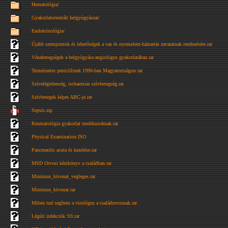
Hematológia/
Gyakorlatorientált belgyógyászat/
Endokrinológia/
Újabb szempontok és lehetőségek a vas és nyomelem-háztartás zavarainak rendezésére.rar
Vénabetegségek a belgyógyász-angiológus gyakorlatában.rar
Természetes penicillinek 1996-ban Magyarországon.rar
Szívelégtelenség, ischaemias szívbetegség.rar
Szívbetegek képes ABC-je.rar
Sepsis.zip
Reumatológia gyakorlat medikusoknak.rar
Physical Examination.ISO
Pancreatitis acuta és kezelése.rar
MSD Orvosi kézikönyv a családban.rar
Minimun_kivonat_vegleges.rar
Minimun_kivonat.rar
Miben tud segíteni a virológus a családorvosnak.rar
Légúti infekciók '03.rar