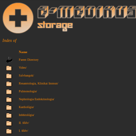
Index of
Name
Parent Directory
Video/
Szívhangok/
Reuamtologia, Klinikai Immun/
Pulmonologia/
Nephrologia Endokrinologia/
Kardiológia/
Infektológia/
II. félév/
I. félév/