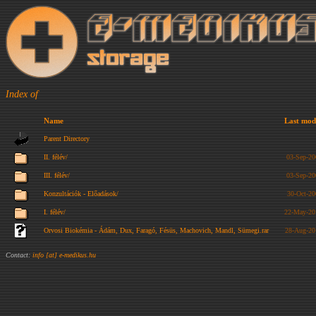
Index of
Name
Last mod
Parent Directory
II. félév/
03-Sep-20
III. félév/
03-Sep-20
Konzultációk - Előadások/
30-Oct-20
I. félév/
22-May-20
Orvosi Biokémia - Ádám, Dux, Faragó, Fésüs, Machovich, Mandl, Sümegi.rar
28-Aug-20
Contact:
info [at] e-medikus.hu