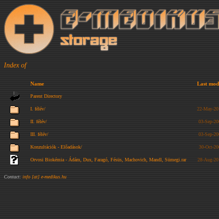
Index of
Name
Last mod
Parent Directory
I. félév/
22-May-20
II. félév/
03-Sep-20
III. félév/
03-Sep-20
Konzultációk - Előadások/
30-Oct-20
Orvosi Biokémia - Ádám, Dux, Faragó, Fésüs, Machovich, Mandl, Sümegi.rar
28-Aug-20
Contact:
info [at] e-medikus.hu