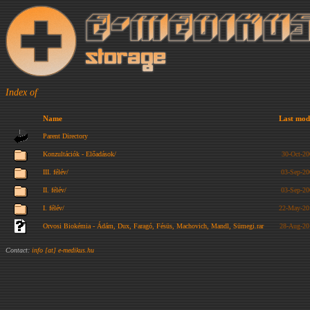
Index of
Name
Last mod
Parent Directory
Konzultációk - Előadások/
30-Oct-20
III. félév/
03-Sep-20
II. félév/
03-Sep-20
I. félév/
22-May-20
Orvosi Biokémia - Ádám, Dux, Faragó, Fésüs, Machovich, Mandl, Sümegi.rar
28-Aug-20
Contact:
info [at] e-medikus.hu