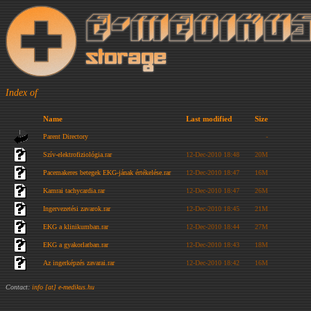
Index of
Name
Last modified
Size
Parent Directory
-
Szív-elektrofiziológia.rar
12-Dec-2010 18:48
20M
Pacemakeres betegek EKG-jának értékelése.rar
12-Dec-2010 18:47
16M
Kamrai tachycardia.rar
12-Dec-2010 18:47
26M
Ingervezetési zavarok.rar
12-Dec-2010 18:45
21M
EKG a klinikumban.rar
12-Dec-2010 18:44
27M
EKG a gyakorlatban.rar
12-Dec-2010 18:43
18M
Az ingerképzés zavarai.rar
12-Dec-2010 18:42
16M
Contact:
info [at] e-medikus.hu