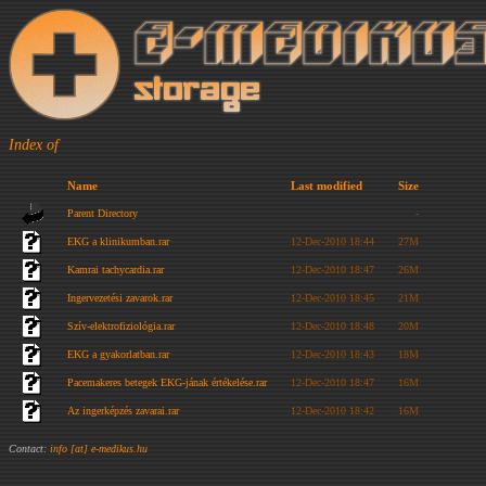
Index of
Name
Last modified
Size
Parent Directory
-
EKG a klinikumban.rar
12-Dec-2010 18:44
27M
Kamrai tachycardia.rar
12-Dec-2010 18:47
26M
Ingervezetési zavarok.rar
12-Dec-2010 18:45
21M
Szív-elektrofiziológia.rar
12-Dec-2010 18:48
20M
EKG a gyakorlatban.rar
12-Dec-2010 18:43
18M
Pacemakeres betegek EKG-jának értékelése.rar
12-Dec-2010 18:47
16M
Az ingerképzés zavarai.rar
12-Dec-2010 18:42
16M
Contact:
info [at] e-medikus.hu