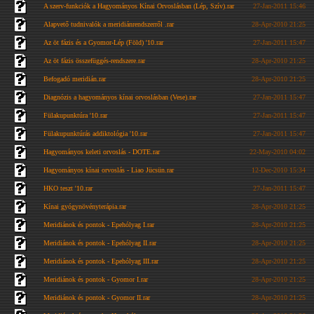
A szerv-funkciók a Hagyományos Kínai Orvoslásban (Lép, Szív).rar
27-Jan-2011 15:46
Alapvető tudnivalók a meridiánrendszerről .rar
28-Apr-2010 21:25
Az öt fázis és a Gyomor-Lép (Föld) '10.rar
27-Jan-2011 15:47
Az öt fázis összefüggés-rendszere.rar
28-Apr-2010 21:25
Befogadó meridián.rar
28-Apr-2010 21:25
Diagnózis a hagyományos kínai orvoslásban (Vese).rar
27-Jan-2011 15:47
Fülakupunktúra '10.rar
27-Jan-2011 15:47
Fülakupunktúrás addiktológia '10.rar
27-Jan-2011 15:47
Hagyományos keleti orvoslás - DOTE.rar
22-May-2010 04:02
Hagyományos kínai orvoslás - Liao Jücsün.rar
12-Dec-2010 15:34
HKO teszt '10.rar
27-Jan-2011 15:47
Kínai gyógynövényterápia.rar
28-Apr-2010 21:25
Meridiánok és pontok - Epehólyag I.rar
28-Apr-2010 21:25
Meridiánok és pontok - Epehólyag II.rar
28-Apr-2010 21:25
Meridiánok és pontok - Epehólyag III.rar
28-Apr-2010 21:25
Meridiánok és pontok - Gyomor I.rar
28-Apr-2010 21:25
Meridiánok és pontok - Gyomor II.rar
28-Apr-2010 21:25