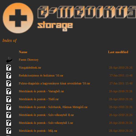
Index of
Name
Last modified
Parent Directory
Vizsgakérdések.rar
28-Apr-2010 21:26
Redukcionizmus és holizmus '10.rar
27-Jan-2011 15:48
Pulzus-diagnózis a hagyományos kínai orvoslásban '10.rar
27-Jan-2011 15:48
Meridiánok és pontok - Vastagbél.rar
28-Apr-2010 21:26
Meridiánok és pontok - Tüdő.rar
28-Apr-2010 21:26
Meridiánok és pontok - Szívburok, Hármas Melegítő.rar
28-Apr-2010 21:26
Meridiánok és pontok - Szív-vékonybél II.rar
28-Apr-2010 21:26
Meridiánok és pontok - Szív-vékonybél I.rar
28-Apr-2010 21:26
Meridiánok és pontok - Máj.rar
28-Apr-2010 21:26