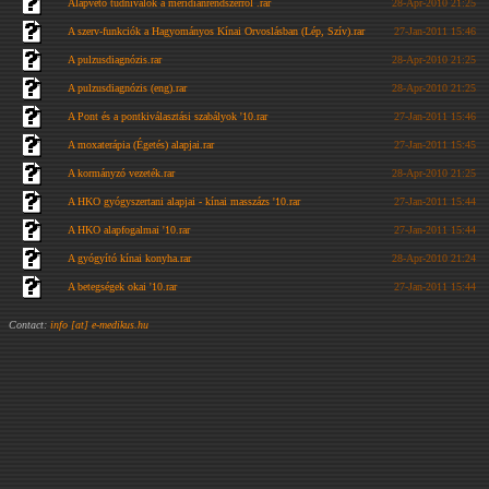
Alapvető tudnivalók a meridiánrendszerről .rar
28-Apr-2010 21:25
A szerv-funkciók a Hagyományos Kínai Orvoslásban (Lép, Szív).rar
27-Jan-2011 15:46
A pulzusdiagnózis.rar
28-Apr-2010 21:25
A pulzusdiagnózis (eng).rar
28-Apr-2010 21:25
A Pont és a pontkiválasztási szabályok '10.rar
27-Jan-2011 15:46
A moxaterápia (Égetés) alapjai.rar
27-Jan-2011 15:45
A kormányzó vezeték.rar
28-Apr-2010 21:25
A HKO gyógyszertani alapjai - kínai masszázs '10.rar
27-Jan-2011 15:44
A HKO alapfogalmai '10.rar
27-Jan-2011 15:44
A gyógyító kínai konyha.rar
28-Apr-2010 21:24
A betegségek okai '10.rar
27-Jan-2011 15:44
Contact:
info [at] e-medikus.hu