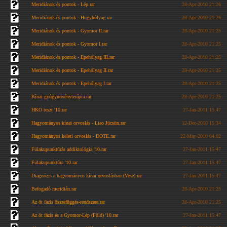
Meridiánok és pontok - Lép.rar
28-Apr-2010 21:26
Meridiánok és pontok - Hugyhólyag.rar
28-Apr-2010 21:26
Meridiánok és pontok - Gyomor II.rar
28-Apr-2010 21:25
Meridiánok és pontok - Gyomor I.rar
28-Apr-2010 21:25
Meridiánok és pontok - Epehólyag III.rar
28-Apr-2010 21:25
Meridiánok és pontok - Epehólyag II.rar
28-Apr-2010 21:25
Meridiánok és pontok - Epehólyag I.rar
28-Apr-2010 21:25
Kínai gyógynövényterápia.rar
28-Apr-2010 21:25
HKO teszt '10.rar
27-Jan-2011 15:47
Hagyományos kínai orvoslás - Liao Jücsün.rar
12-Dec-2010 15:34
Hagyományos keleti orvoslás - DOTE.rar
22-May-2010 04:02
Fülakupunktúrás addiktológia '10.rar
27-Jan-2011 15:47
Fülakupunktúra '10.rar
27-Jan-2011 15:47
Diagnózis a hagyományos kínai orvoslásban (Vese).rar
27-Jan-2011 15:47
Befogadó meridián.rar
28-Apr-2010 21:25
Az öt fázis összefüggés-rendszere.rar
28-Apr-2010 21:25
Az öt fázis és a Gyomor-Lép (Föld) '10.rar
27-Jan-2011 15:47