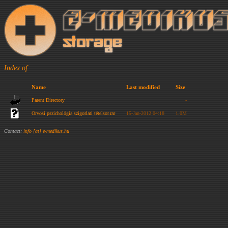
Index of
Name
Last modified
Size
Parent Directory
-
Orvosi pszichológia szigorlati tételsor.rar
15-Jan-2012 04:18
1.0M
Contact:
info [at] e-medikus.hu