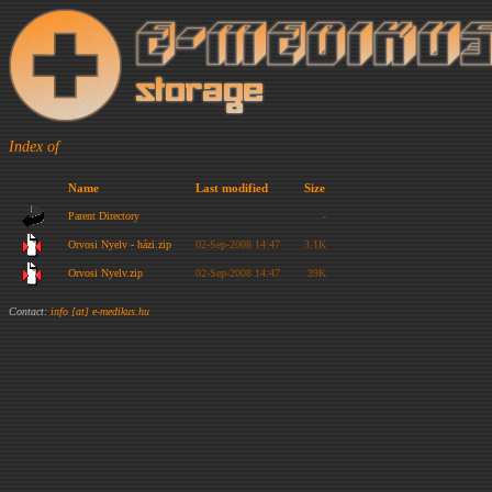
Index of
Name
Last modified
Size
Parent Directory
-
Orvosi Nyelv - házi.zip
02-Sep-2008 14:47
3.1K
Orvosi Nyelv.zip
02-Sep-2008 14:47
39K
Contact:
info [at] e-medikus.hu