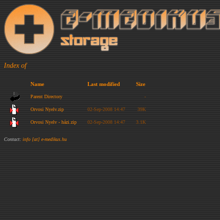
Index of
Name
Last modified
Size
Parent Directory
-
Orvosi Nyelv.zip
02-Sep-2008 14:47
39K
Orvosi Nyelv - házi.zip
02-Sep-2008 14:47
3.1K
Contact:
info [at] e-medikus.hu