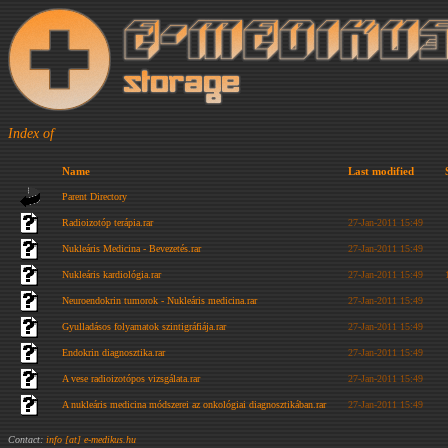
Index of
Name
Last modified
Parent Directory
Radioizotóp terápia.rar
27-Jan-2011 15:49
Nukleáris Medicina - Bevezetés.rar
27-Jan-2011 15:49
Nukleáris kardiológia.rar
27-Jan-2011 15:49
Neuroendokrin tumorok - Nukleáris medicina.rar
27-Jan-2011 15:49
Gyulladásos folyamatok szintigráfiája.rar
27-Jan-2011 15:49
Endokrin diagnosztika.rar
27-Jan-2011 15:49
A vese radioizotópos vizsgálata.rar
27-Jan-2011 15:49
A nukleáris medicina módszerei az onkológiai diagnosztikában.rar
27-Jan-2011 15:49
Contact:
info [at] e-medikus.hu