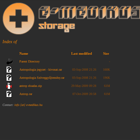
Index of
Name
Last modified
Size
Parent Directory
-
Antropologia jegyzet - kivonat.rar
03-Sep-2008 21:26
160K
Antropologia Szöveggyűjtemény.rar
03-Sep-2008 21:26
196K
antrop eloadas.zip
29-May-2009 09:28
61M
Antrop.rar
07-Oct-2009 20:58
61M
Contact:
info [at] e-medikus.hu