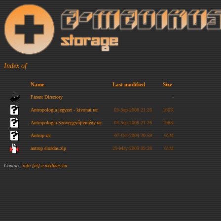
Index of
Name
Last modified
Size
Parent Directory
-
Antropologia jegyzet - kivonat.rar
03-Sep-2008 21:26
160K
Antropologia Szöveggyűjtemény.rar
03-Sep-2008 21:26
196K
Antrop.rar
07-Oct-2009 20:58
61M
antrop eloadas.zip
29-May-2009 09:28
61M
Contact:
info [at] e-medikus.hu