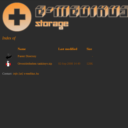
Index of
Name
Last modified
Size
Parent Directory
-
Orvostörténelem tankönyv.zip
02-Sep-2008 14:49
128K
Contact:
info [at] e-medikus.hu