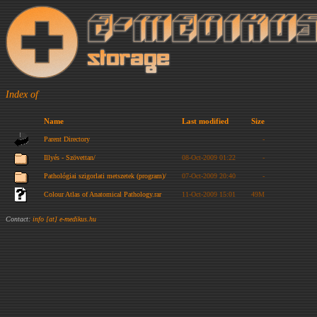
Index of
Name
Last modified
Size
Parent Directory
-
Illyés - Szövettan/
08-Oct-2009 01:22
-
Pathológiai szigorlati metszetek (program)/
07-Oct-2009 20:40
-
Colour Atlas of Anatomical Pathology.rar
11-Oct-2009 15:01
49M
Contact:
info [at] e-medikus.hu