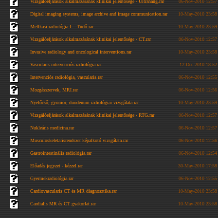
Vizsgálóeljárások alkalmazásának klinikai jelentősége - Ultrahang.rar
06-Nov-2010 12:57
Digital imaging systems, image archive and image communication.rar
10-May-2010 23:58
Mellkasi radiológia I. - Tüdő.rar
10-May-2010 23:59
Vizsgálóeljárások alkalmazásának klinikai jelentősége - CT.rar
06-Nov-2010 12:57
Invasive radiology and oncological interventions.rar
10-May-2010 23:58
Vascularis intervenciós radiológia.rar
12-Dec-2010 18:52
Intervenciós radiológia, vascularis.rar
06-Nov-2010 12:55
Mozgásszervek, MRI.rar
06-Nov-2010 12:56
Nyelőcső, gyomor, duodenum radiológiai vizsgálata.rar
10-May-2010 23:59
Vizsgálóeljárások alkalmazásának klinikai jelentősége - RTG.rar
06-Nov-2010 12:57
Nukleáris medicina.rar
06-Nov-2010 12:57
Musculoskeletalisrendszer képalkotó vizsgálata.rar
06-Nov-2010 12:56
Gastrointestinális radiológia.rar
06-Nov-2010 12:54
Előadás jegyzet - kézzel.rar
30-May-2010 17:58
Gyermekradiológia.rar
06-Nov-2010 12:55
Cardiovascularis CT és MR diagnosztika.rar
10-May-2010 23:58
Cardialis MR és CT gyakorlat.rar
10-May-2010 23:58