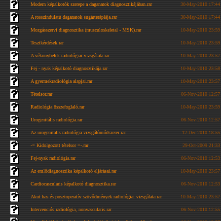
Modern képalkotók szerepe a daganatok diagnosztikájában.rar
30-May-2010 17:44
A rosszindulatú daganatok sugárterápiája.rar
30-May-2010 17:44
Mozgásszervi diagnosztika (musculoskeletal - MSK).rar
10-May-2010 23:59
Tesztkérdések.rar
10-May-2010 23:59
A vékonybelek radiológiai vizsgálata.rar
10-May-2010 23:57
Fej - nyak képalkotó diagnosztikája.rar
10-May-2010 23:58
A gyermekradiológia alapjai.rar
10-May-2010 23:57
Tételsor.rar
06-Nov-2010 12:57
Radiológia összefoglaló.rar
10-May-2010 23:59
Urogenitális radiológia.rar
06-Nov-2010 12:57
Az urogenitalis radiológia vizsgálómódszerei.rar
12-Dec-2010 18:55
-= Kidolgozott tételsor =-.rar
29-Oct-2009 21:33
Fej-nyak radiológia.rar
06-Nov-2010 12:53
Az emlődiagnosztika képalkotó eljárásai.rar
10-May-2010 23:57
Cardiocascularis képalkotó diagnosztika.rar
06-Nov-2010 12:53
Akut has és posztoperatív szövődmények radiológiai vizsgálata.rar
10-May-2010 23:57
Intervenciós radiológia, nonvascularis.rar
06-Nov-2010 12:55