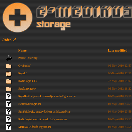
Index of
Name
Last modified
Parent Directory
Gyakorlat/
06-Nov-2010 12:57
Képek/
06-Nov-2010 12:50
Radiológia CD/
22-May-2010 04:07
Segédanyagok/
06-Nov-2012 18:22
Képalkotó eljárások sorrendje a radiológiában.rar
10-May-2010 23:58
Neuroradiológia.rar
10-May-2010 23:59
Surárbiológia, sugárvédelem emlékeztető.rar
10-May-2010 23:59
Radiológiai szerzői nevek, kifejezések.rar
10-May-2010 23:59
Mellkasi előadás jegyzet.rar
10-May-2010 23:58