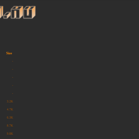
Size
-
-
-
-
-
3.2K
4.7K
6.3K
8.7K
9.8K